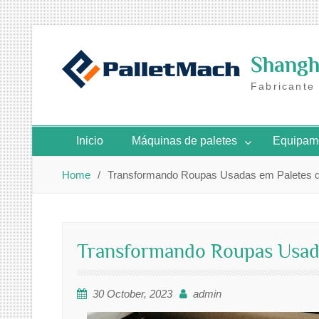
Skip
to
Shangha
content
Fabricante
Inicio
Máquinas de paletes
Equipame
Home
Transformando Roupas Usadas em Paletes 
Transformando Roupas Usad
30 October, 2023
admin