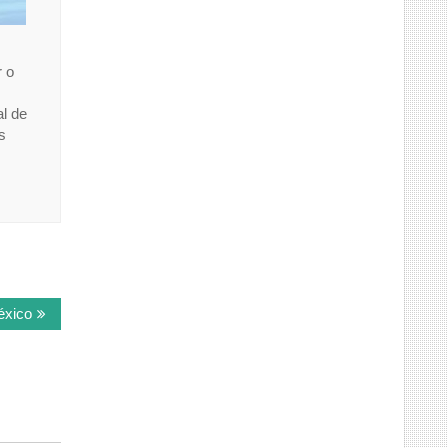
r o
l de
s
éxico