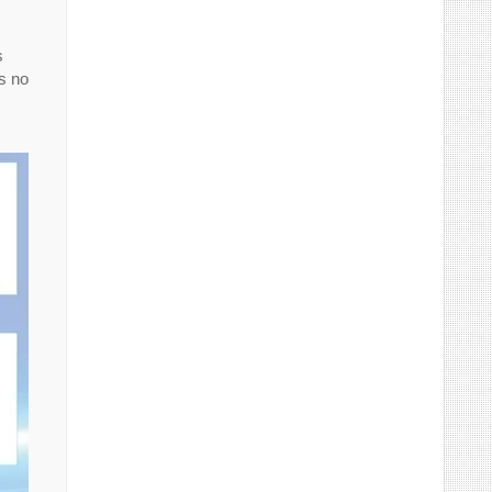
s
s no