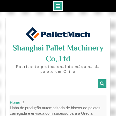
Skip
to
content
Shanghai Pallet Machinery
Co,.Ltd
Fabricante profissional da máquina da
palete em China
Home
Linha de produção automatizada de blocos de paletes
carregada e enviada com sucesso para a Grécia