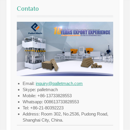
Contato
Email:
inquiry@palletmach.com
Skype: palletmach
Mobile: +86-13733828553
Whatsapp: 008613733828553
Tel: +86-21-80392223
Address: Room 302, No.2536, Pudong Road,
Shanghai City, China.