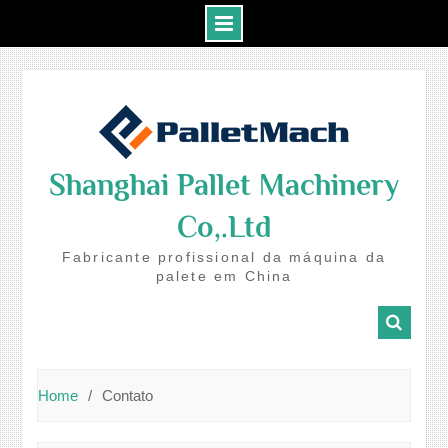
Skip
to
content
Shanghai Pallet Machinery
Co,.Ltd
Fabricante profissional da máquina da
palete em China
Home
Contato