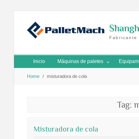
Skip
to
Shangha
content
Fabricante
Inicio
Máquinas de paletes
Equipame
Home
misturadora de cola
Tag:
m
Misturadora de cola