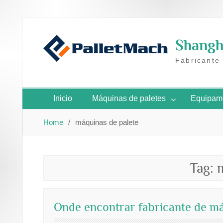
Skip
to
Shangha
content
Fabricante
Inicio
Máquinas de paletes
Equipame
Home
máquinas de palete
Tag:
Onde encontrar fabricante de má