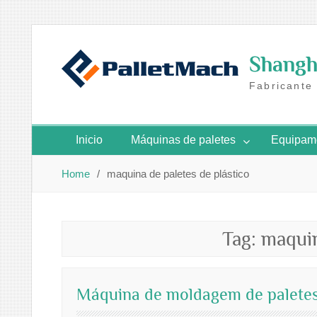
Skip
to
Shangha
content
Fabricante
Inicio
Máquinas de paletes
Equipame
Home
maquina de paletes de plástico
Tag:
maquin
Máquina de moldagem de paletes 