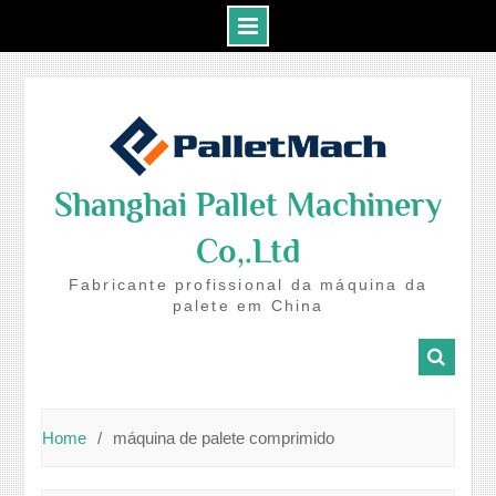
Skip
to
content
Shanghai Pallet Machinery
Co,.Ltd
Fabricante profissional da máquina da
palete em China
Home
máquina de palete comprimido