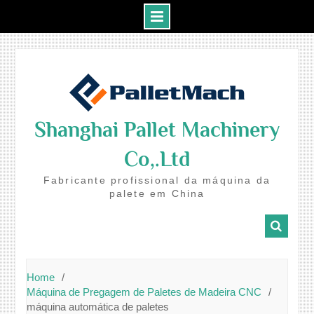
Skip
to
content
Shanghai Pallet Machinery
Co,.Ltd
Fabricante profissional da máquina da
palete em China
Home
Máquina de Pregagem de Paletes de Madeira CNC
máquina automática de paletes