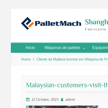
Skip
to
Shangha
content
Fabricante
Inicio
Máquinas de paletes
Equipame
Home
Cliente da Malásia Investe em Máquina de P
Malaysian-customers-visit-t
12 October, 2023
admin